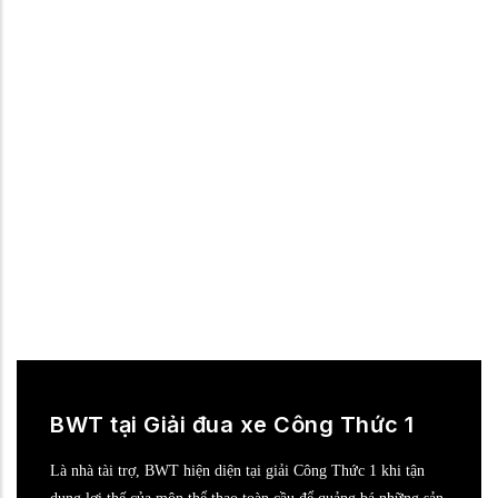
BWT tại DTM
Tiếp nối thành công của nhiều chiến dịch truyền thông trong
những năm gần đây, BWT luôn sẵn sàng vươn tới DTM, giải
đua xe đường danh tiếng nhất trên thế giới.
BWT tại Giải đua xe Công Thức 1
Là nhà tài trợ, BWT hiện diện tại giải Công Thức 1 khi tận